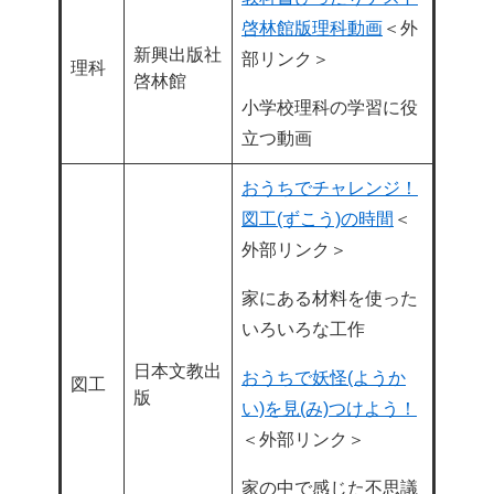
啓林館版理科動画
＜外
新興出版社
部リンク＞
理科
啓林館
小学校理科の学習に役
立つ動画
おうちでチャレンジ！
図工(ずこう)の時間
＜
外部リンク＞
家にある材料を使った
いろいろな工作
日本文教出
おうちで妖怪(ようか
図工
版
い)を見(み)つけよう！
＜外部リンク＞
家の中で感じた不思議