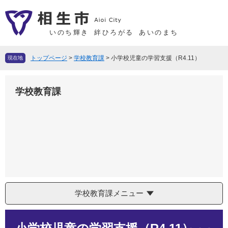
ペ
メ
ー
ニ
ジ
ュ
いのち輝き
絆ひろがる
あいのまち
の
ー
先
を
トップページ
>
学校教育課
>
小学校児童の学習支援（R4.11）
現在地
頭
飛
で
ば
学校教育課
す
し
。
て
本
文
へ
学校教育課メニュー
本
文