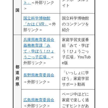
ト」
＜外部リンク
イト
＞
国
国立科学博物館
国立科学博物館
「かはくVR」
＜外
のコンテンツを
部リンク＞
紹介
兵庫県教育委員会
家庭学習支援番
義務教育課「み
組「みて・学ぼ
て・学ぼう！ひょ
う！ひょうごっ
うごっ子広場」
＜
子広場」YouTub
外部リンク＞
e版
都
道
「いっしょに学
長野県教育委員会
府
ぼう」家庭学習
＜外部リンク＞
県
サポート動画
ページ中ほどに
広島県教育委員会
家庭で楽しく過
＜外部リンク＞
ごすヒントがあ