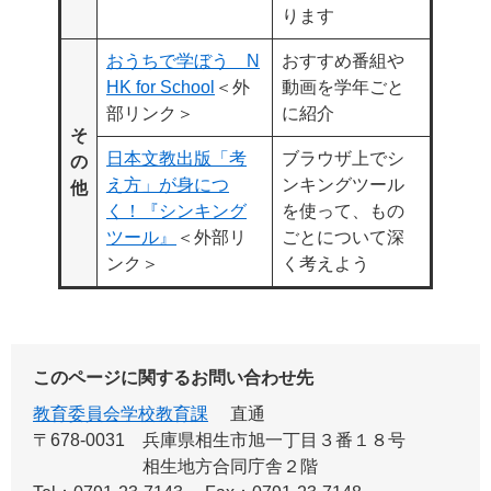
ります
おうちで学ぼう N
おすすめ番組や
HK for School
＜外
動画を学年ごと
部リンク＞
に紹介
そ
日本文教出版「考
ブラウザ上でシ
の
え方」が身につ
ンキングツール
他
く！『シンキング
を使って、もの
ツール』
＜外部リ
ごとについて深
ンク＞
く考えよう
このページに関するお問い合わせ先
教育委員会学校教育課
直通
〒678-0031
兵庫県相生市旭一丁目３番１８号
相生地方合同庁舎２階