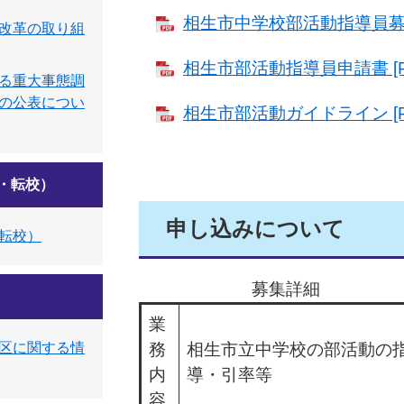
相生市中学校部活動指導員募集要
改革の取り組
相生市部活動指導員申請書 [P
る重大事態調
の公表につい
相生市部活動ガイドライン [P
・転校）
申し込みについて
転校）
募集詳細
業
区に関する情
務
相生市立中学校の部活動の
内
導・引率等
容