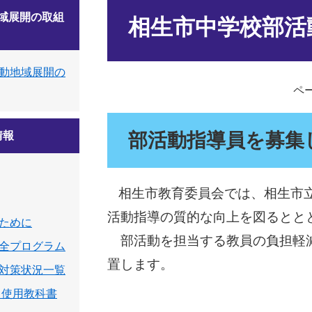
本
域展開の取組
文
相生市中学校部活
動地域展開の
ペー
情報
部活動指導員を募集
相生市教育委員会では、相生市
活動指導の質的な向上を図るとと
ために
部活動を担当する教員の負担軽減
全プログラム
置します。
対策状況一覧
 使用教科書