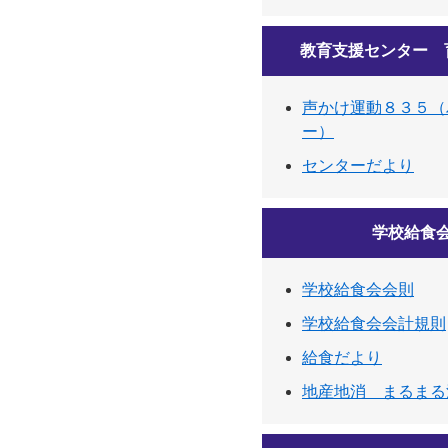
教育支援センター 
声かけ運動８３５（
ー）
センターだより
学校給食
学校給食会会則
学校給食会会計規則
給食だより
地産地消 まるまる