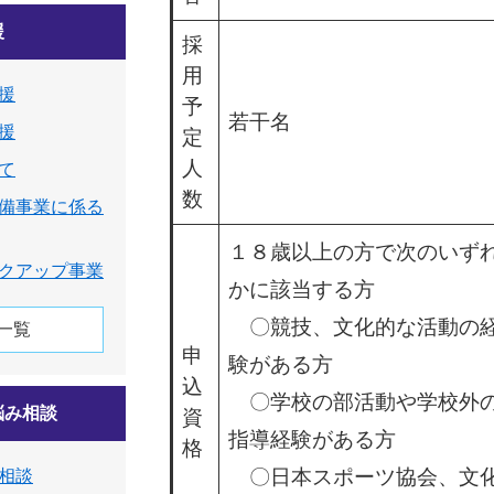
援
採
用
援
予
若干名
援
定
人
て
数
備事業に係る
１８歳以上の方で次のいず
クアップ事業
かに該当する方
〇競技、文化的な活動の
一覧
申
験がある方​
込
〇学校の部活動や学校外
悩み相談
資
指導経験がある方
格
〇日本スポーツ協会、文
相談