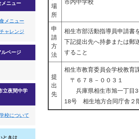
市内中学校
食メニュー
場
所
食メニュー
申
相生市部活動指導員申請書
チャレンジ
請
下記提出先へ持参または郵
方
すること
アルページ
法
相生市教育委員会学校教育
提
〒６７８－００３１
出
兵庫県相生市旭一丁目3
市立夜間中学
先
18号 相生地方合同庁舎２
学校について
いときは