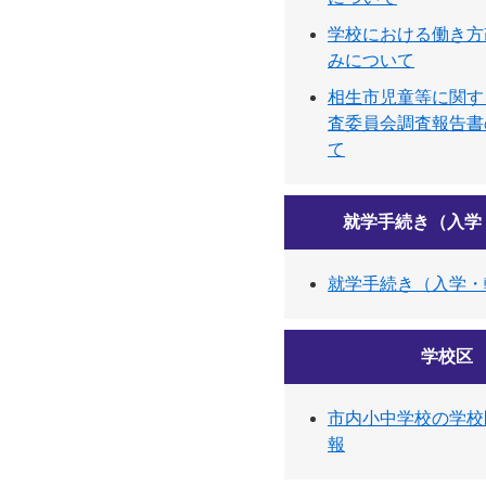
学校における働き方
みについて
相生市児童等に関す
査委員会調査報告書
て
就学手続き（入学
就学手続き（入学・
学校区
市内小中学校の学校
報