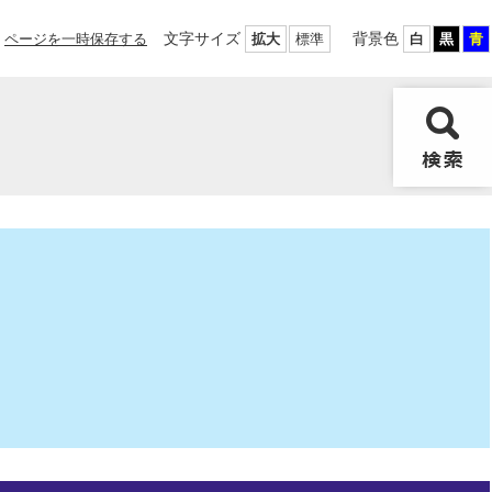
文字サイズ
背景色
ページを一時保存する
拡大
標準
白
黒
青