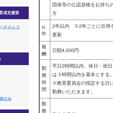
団体等の公認資格をお持ち
育成支援室
方​
2年以内 ※2年ごとに任用
ハチさんゴ
任
期
更新
報
日額4,500円
酬
会
平日2時間以内、休日・祝日
勤
は３時間以内を基本とする
務
時
※教育委員会の指定する日
間
勤務いただきます。
満点会
勤
務