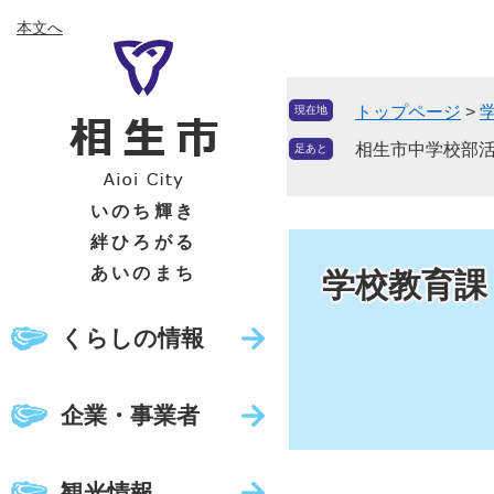
ペ
メ
本文へ
ー
ニ
ジ
ュ
の
ー
トップページ
>
現在地
先
を
頭
飛
相生市中学校部
足あと
で
ば
す
し
いのち輝き
。
て
絆ひろがる
本
あいのまち
学校教育課
文
へ
くらしの情報
企業・事業者
観光情報