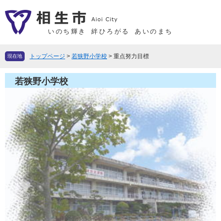
ペ
メ
ー
ニ
ジ
ュ
いのち輝き
絆ひろがる
あいのまち
の
ー
先
を
トップページ
>
若狭野小学校
>
重点努力目標
現在地
頭
飛
で
ば
若狭野小学校
す
し
。
て
本
文
へ