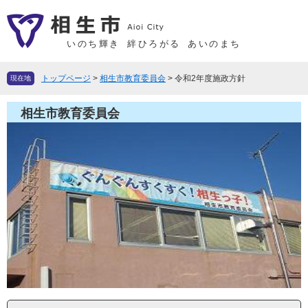
ペ
メ
ー
ニ
ジ
ュ
いのち輝き
絆ひろがる
あいのまち
の
ー
先
を
トップページ
>
相生市教育委員会
>
令和2年度施政方針
現在地
頭
飛
で
ば
相生市教育委員会
す
し
。
て
本
文
へ