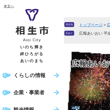
ペ
メ
本文へ
ー
ニ
ジ
ュ
の
ー
トップページ
>
現在地
先
を
頭
飛
広報あいおい 平成
足あと
で
ば
す
し
いのち輝き
。
て
絆ひろがる
本
あいのまち
広報あいお
文
へ
くらしの情報
企業・事業者
観光情報