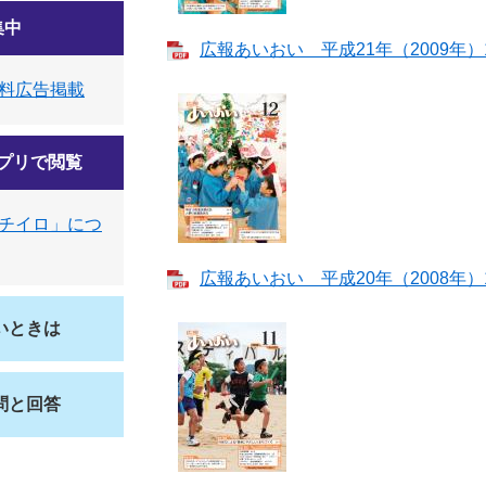
集中
広報あいおい 平成21年（2009年）1月
料広告掲載
プリで閲覧
チイロ」につ
広報あいおい 平成20年（2008年）12
いときは
問と回答