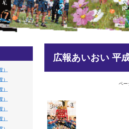
本
文
広報あいおい 平成
年度）
年度）
ページ
年度）
年度）
年度）
年度）
年度）