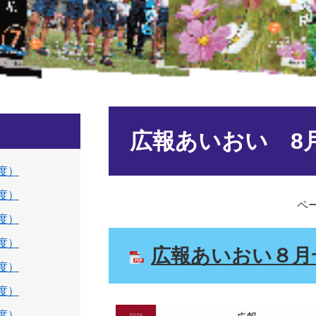
本
文
広報あいおい 8
年度）
年度）
ペー
年度）
年度）
広報あいおい８月号 
年度）
年度）
年度）