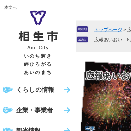
ペ
メ
本文へ
ー
ニ
ジ
ュ
の
ー
トップページ
>
現在地
先
を
頭
飛
広報あいおい 8
足あと
で
ば
す
し
いのち輝き
。
て
絆ひろがる
本
あいのまち
広報あいお
文
へ
くらしの情報
企業・事業者
観光情報