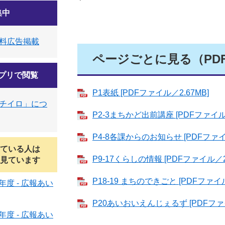
集中
料広告掲載
ページごとに見る（PD
プリで閲覧
P1表紙 [PDFファイル／2.67MB]
チイロ」につ
P2-3まちかど出前講座 [PDFファイル／
P4-8各課からのお知らせ [PDFファイ
ている人は
P9-17くらしの情報 [PDFファイル／2.
見ています
P18-19 まちのできごと [PDFファイル
度 - 広報あい
P20あいおいえんじぇるず [PDFファイ
度 - 広報あい