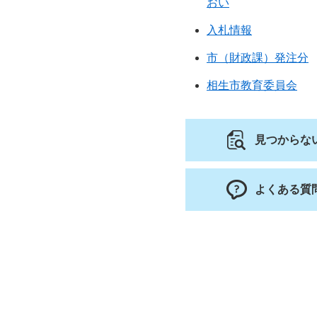
おい
入札情報
市（財政課）発注分
相生市教育委員会
見つからな
よくある質