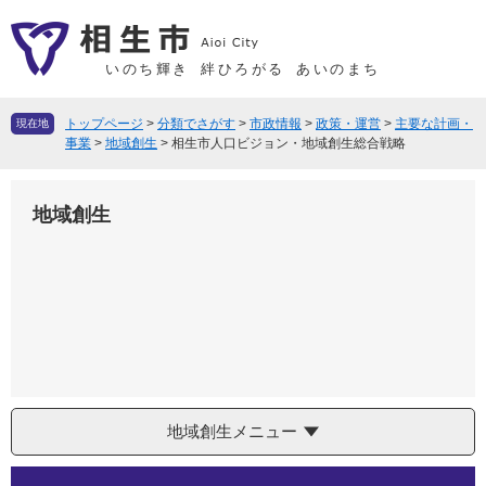
ペ
メ
ー
ニ
ジ
ュ
いのち輝き
絆ひろがる
あいのまち
の
ー
先
を
トップページ
>
分類でさがす
>
市政情報
>
政策・運営
>
主要な計画・
現在地
頭
飛
事業
>
地域創生
>
相生市人口ビジョン・地域創生総合戦略
で
ば
す
し
地域創生
。
て
本
文
へ
地域創生メニュー
本