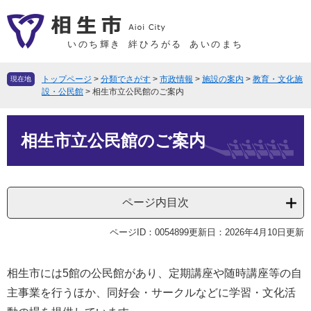
ペ
メ
ー
ニ
ジ
ュ
いのち輝き
絆ひろがる
あいのまち
の
ー
先
を
トップページ
>
分類でさがす
>
市政情報
>
施設の案内
>
教育・文化施
現在地
頭
飛
設・公民館
>
相生市立公民館のご案内
で
ば
本
す
し
相生市立公民館のご案内
文
。
て
本
文
へ
ページ内目次
ページID：0054899
更新日：2026年4月10日更新
相生市には5館の公民館があり、定期講座や随時講座等の自
主事業を行うほか、同好会・サークルなどに学習・文化活