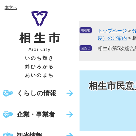
ペ
メ
本文へ
ー
ニ
ジ
ュ
の
ー
トップページ
>
現在地
先
を
度）のご案内
>
頭
飛
で
ば
相生市第5次総
足あと
す
し
いのち輝き
。
て
絆ひろがる
本
あいのまち
文
相生市民意
へ
くらしの情報
企業・事業者
観光情報