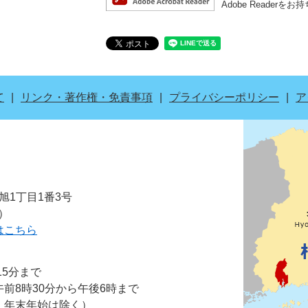
Adobe Read
て
リンク・著作権・免責事項
プライバシーポリシー
ア
市旭1丁目1番3号
表）
はこちら
15分まで
前8時30分から午後6時まで
・年末年始は除く）