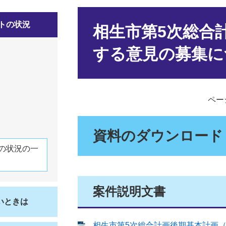
本
トの状況
文
相生市第5次総合
する意見の募集に
ページ
資料のダウンロード
の状況の一
案件説明文書
いときは
相生市第5次総合計画後期基本計画（案