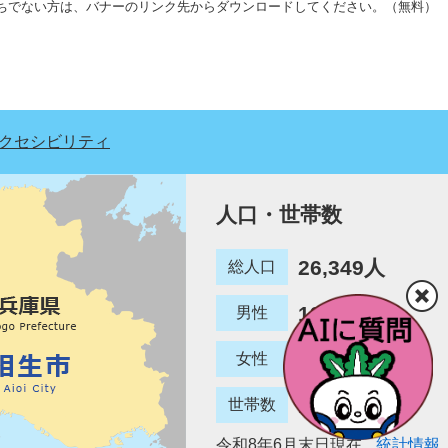
erをお持ちでない方は、バナーのリンク先からダウンロードしてください。（無料）
クセシビリティ
人口・世帯数
26,349人
総人口
12,780人
男性
13,569人
女性
12,887世帯
世帯数
令和8年6月末日現在
統計情報