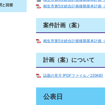
問と回答
相生市第5次総合計画後期基本計画（案
案件計画（案）
相生市第5次総合計画後期基本計画（案）
計画（案）について
誌面の見方 [PDFファイル／220KB]
公表日