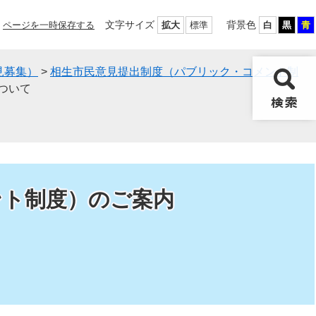
文字サイズ
背景色
ページを一時保存する
拡大
標準
白
黒
青
見募集）
>
相生市民意見提出制度（パブリック・コメント制
ついて
ント制度）のご案内