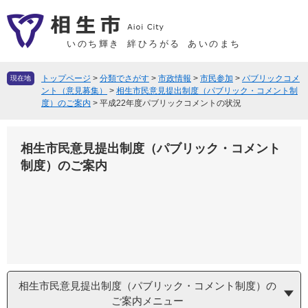
ペ
メ
ー
ニ
ジ
ュ
いのち輝き
絆ひろがる
あいのまち
の
ー
先
を
トップページ
>
分類でさがす
>
市政情報
>
市民参加
>
パブリックコメ
現在地
頭
飛
ント（意見募集）
>
相生市民意見提出制度（パブリック・コメント制
度）のご案内
>
平成22年度パブリックコメントの状況
で
ば
す
し
。
て
相生市民意見提出制度（パブリック・コメント
本
制度）のご案内
文
へ
相生市民意見提出制度（パブリック・コメント制度）の
ご案内メニュー