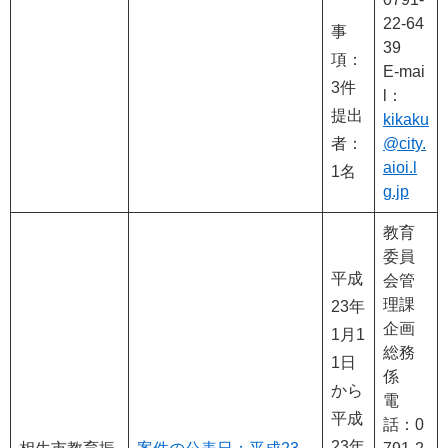
22-64
事
39
項：
E-mai
3件
l：
提出
kikaku
者：
@city.
aioi.l
1名
g.jp
教育
委員
平成
会管
理課
23年
企画
1月1
総務
1日
係
から
電
平成
話：0
23年