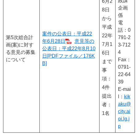
政課
6月2
企画
8日
係
から
電
平成
話：0
案件の公表日：平成22
22年
第5次総合計
791-2
年6月28日
意見等の
7月1
画(案)に対す
3-712
公表日：平成22年8月10
る意見の募集
4
6日
日[PDFファイル／176K
について
Fax：
まで
B]
0791-
事
22-64
項：
39
4件
E-mai
提出
l：
kik
aku@
者：
city.ai
1名
oi.lg.j
p