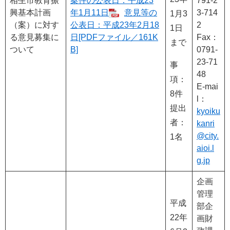
相生市教育振
案件の公表日：平成23
791-2
興基本計画
年1月11日
意見等の
3-714
1月3
（案）に対す
公表日：平成23年2月18
2
1日
る意見募集に
日[PDFファイル／161K
Fax：
まで
ついて
B]
0791-
23-71
事
48
項：
E-mai
8件
l：
提出
kyoiku
者：
kanri
@city.
1名
aioi.l
g.jp
企画
管理
平成
部企
22年
画財