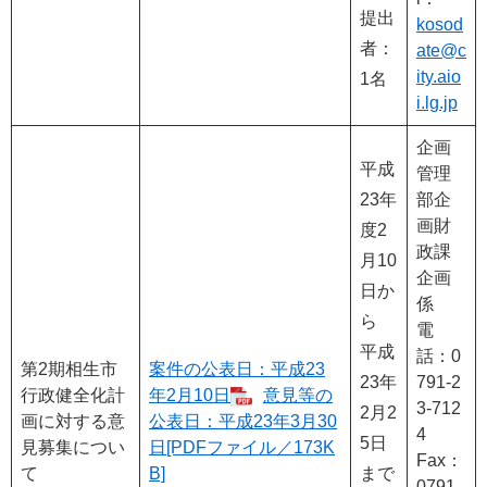
提出
kosod
者：
ate@c
ity.aio
1名
i.lg.jp
企画
平成
管理
23年
部企
画財
度2
政課
月10
企画
日か
係
ら
電
平成
話：0
第2期相生市
案件の公表日：平成23
23年
791-2
行政健全化計
年2月10日
意見等の
3-712
2月2
画に対する意
公表日：平成23年3月30
4
5日
見募集につい
日[PDFファイル／173K
Fax：
て
B]
まで
0791-