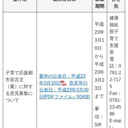
期間
先
健康
平成
福祉
部子
23年
育て
3月1
支援
0日
室
から
電
平成
話：0
23年
子育て応援都
791-2
案件の公表日：平成23
市宣言文
2-717
3月2
年3月10日
意見等の
（案）に対す
5
3日
公表日：平成23年3月30
る意見募集に
Fax：
まで
日[PDFファイル／91KB]
ついて
0791-
23-45
事
96
項：
E-mai
5件
l：