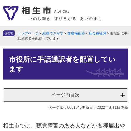
ペ
メ
ー
ニ
ジ
ュ
いのち輝き
絆ひろがる
あいのまち
の
ー
先
を
トップページ
>
組織でさがす
>
健康福祉部
>
社会福祉課
>
市役所に手
現在地
頭
飛
話通訳者を配置しています
で
ば
本
す
し
市役所に手話通訳者を配置してい
文
。
て
本
ます
文
へ
ページ内目次
ページID：0051945
更新日：2022年8月1日更新
相生市では、聴覚障害のある人などが各種届出や