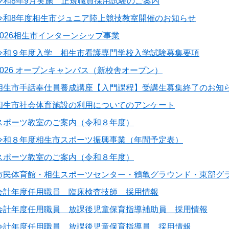
令和8年9月実施 正規職員採用試験のご案内
令和8年度相生市ジュニア陸上競技教室開催のお知らせ
2026相生市インターンシップ事業
令和９年度入学 相生市看護専門学校入学試験募集要項
2026 オープンキャンパス（新校舎オープン）
相生市手話奉仕員養成講座【入門課程】受講生募集終了のお知
相生市社会体育施設の利用についてのアンケート
スポーツ教室のご案内（令和８年度）
令和８年度相生市スポーツ振興事業（年間予定表）
スポーツ教室のご案内（令和８年度）
市民体育館・相生スポーツセンター・鶴亀グラウンド・東部グラ
会計年度任用職員 臨床検査技師 採用情報
会計年度任用職員 放課後児童保育指導補助員 採用情報
会計年度任用職員 放課後児童保育指導員 採用情報