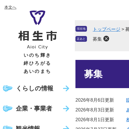
ペ
メ
本文へ
ー
ニ
ジ
ュ
の
ー
トップページ
>
現在地
先
を
頭
飛
募集
足あと
で
ば
す
し
いのち輝き
。
て
絆ひろがる
本
本
文
あいのまち
募集
文
へ
くらしの情報
2026年8月6日更新
企業・事業者
2026年8月3日更新
2026年8月1日更新
観光情報