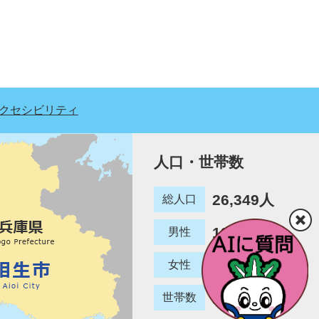
クセシビリティ
人口・世帯数
26,349人
総人口
12,780人
男性
13,569人
女性
12,887世帯
世帯数