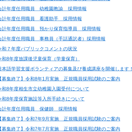
会計年度任用職員 幼稚園教諭 採用情報
会計年度任用職員 看護助手 採用情報
会計年度任用職員 預かり保育指導員 採用情報
会計年度任用職員 事務員（手話通訳者）採用情報
令和７年度パブリックコメントの状況
令和8年度放課後児童保育（学童保育）
日本語学習支援ボランティアの募集及び養成講座を開催します
【募集終了】令和8年1月実施 正規職員採用試験のご案内
令和8年度相生市立幼稚園入園受付について
令和8年度保育施設等入所手続きについて
会計年度任用職員 保健師 採用情報
【募集終了】令和7年9月実施 正規職員採用試験のご案内
【募集終了】令和7年7月実施 正規職員採用試験のご案内