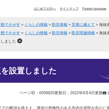
はじめての方へ
サイトマップ
Foreign language
分類でさがす
>
くらしの情報
>
防災情報
>
災害に備えて
>
海抜
分類でさがす
>
くらしの情報
>
防災情報
>
防災関連情報
>
海抜
置しました
板を設置しました
ページID：0058920
更新日：2022年8月4日更新
災での教訓を踏まえ、津波の危険性のある市内沿岸部を中心に