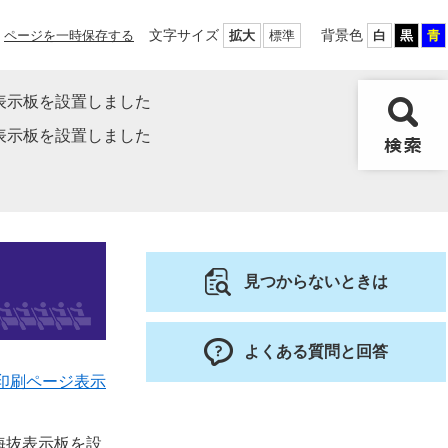
文字サイズ
背景色
ページを一時保存する
拡大
標準
白
黒
青
表示板を設置しました
表示板を設置しました
見つからないときは
よくある質問と回答
印刷ページ表示
海抜表示板を設