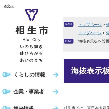
ペ
メ
本文へ
ー
ニ
ジ
ュ
の
ー
トップページ
>
現在地
先
を
頭
飛
トップページ
>
で
ば
海抜表示板を設
足あと
す
し
いのち輝き
。
て
絆ひろがる
本
あいのまち
文
本
へ
文
海抜表示
くらしの情報
企業・事業者
観光情報
相生市では、東日本大震