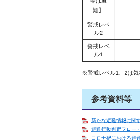
等は避
難】
警戒レベ
ル2
警戒レベ
ル1
※警戒レベル1、2は
参考資料等
新たな避難情報に関する
避難行動判定フロー・避
コロナ禍における避難の