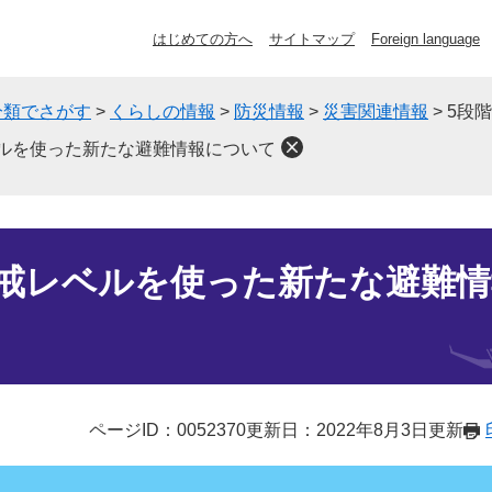
はじめての方へ
サイトマップ
Foreign language
分類でさがす
>
くらしの情報
>
防災情報
>
災害関連情報
>
5段
ルを使った新たな避難情報について
警戒レベルを使った新たな避難
ページID：0052370
更新日：2022年8月3日更新