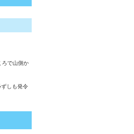
ころで山側か
必ずしも発令