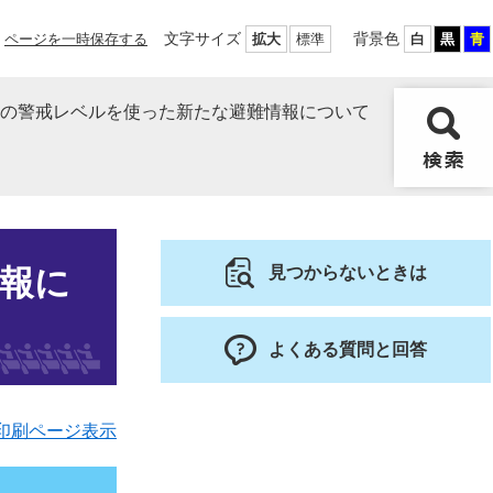
文字サイズ
背景色
ページを一時保存する
拡大
標準
白
黒
青
階の警戒レベルを使った新たな避難情報について
情報に
見つからないときは
よくある質問と回答
印刷ページ表示