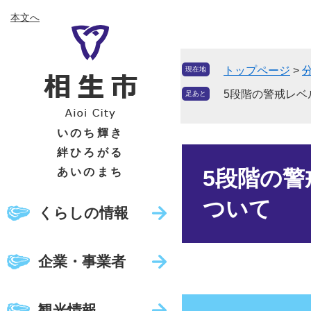
ペ
メ
本文へ
ー
ニ
ジ
ュ
の
ー
トップページ
>
現在地
先
を
頭
飛
5段階の警戒レベ
足あと
で
ば
す
し
いのち輝き
。
て
絆ひろがる
本
本
文
あいのまち
5段階の
文
へ
ついて
くらしの情報
企業・事業者
観光情報