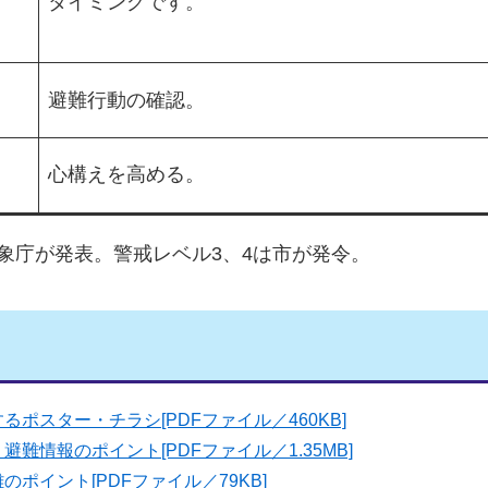
タイミングです。
避難行動の確認。
心構えを高める。
気象庁が発表。警戒レベル3、4は市が発令。
ポスター・チラシ[PDFファイル／460KB]
難情報のポイント[PDFファイル／1.35MB]
ポイント[PDFファイル／79KB]