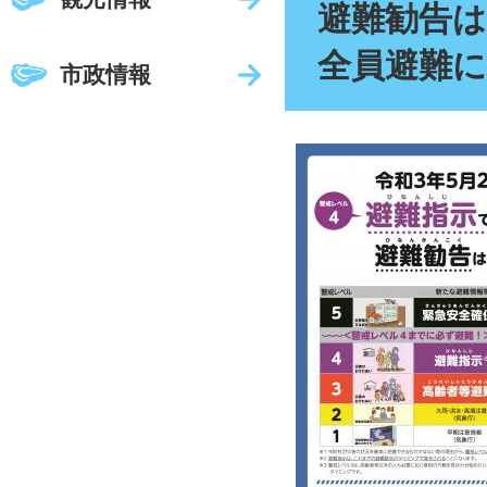
避難勧告は
全員避難
市政情報