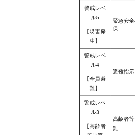
警戒レベ
ル5
緊急安全
保
【災害発
生】
警戒レベ
ル4
避難指示
【全員避
難】
警戒レベ
ル3
高齢者等
【高齢者
難