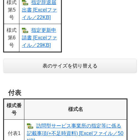
様式
指定辞退届
第5
出書 [Excelファ
号
イル／22KB]
様式
指定更新申
第6
請書 [Excelファ
号
イル／29KB]
表のサイズを切り替える
付表
様式番
様式名
号
訪問型サービス事業所の指定等に係る
付表1
記載事項(+不足時資料) [Excelファイル／50