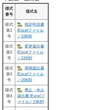
様式
様式名
番号
様式
指定申請書
第1
[Excelファイル
号
／33KB]
様式
変更届出書
第2
[Excelファイル
号
／22KB]
様式
再開届出書
第3
[Excelファイル
号
／20KB]
様式
廃止・休止
第4
届出書 [Excelフ
号
ァイル／23KB]