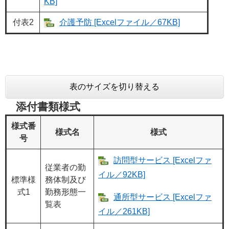
KB]
付表2
介護予防 [Excelファイル／67KB]
表のサイズを切り替える
添付書類様式
様式番
様式名
様式
号
訪問型サービス [Excelファ
従業者の勤
イル／92KB]
標準様
務体制及び
式1
勤務形態一
通所型サービス [Excelファ
覧表
イル／261KB]