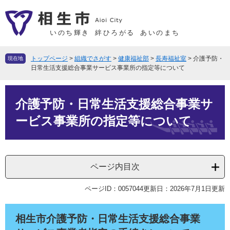
ペ
メ
ー
ニ
ジ
ュ
いのち輝き
絆ひろがる
あいのまち
の
ー
先
を
トップページ
>
組織でさがす
>
健康福祉部
>
長寿福祉室
>
介護予防・
現在地
頭
飛
日常生活支援総合事業サービス事業所の指定等について
で
ば
本
す
し
介護予防・日常生活支援総合事業サ
文
。
て
本
ービス事業所の指定等について
文
へ
ページ内目次
ページID：0057044
更新日：2026年7月1日更新
相生市介護予防・日常生活支援総合事業