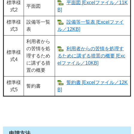
標準様
平面図 [Excelファイル／11K
平面図
式2
B]
標準様
設備等一覧
設備等一覧表 [Excelファイ
式3
表
ル／12KB]
利用者から
の苦情を処
利用者からの苦情を処理す
標準様
理するため
るために講ずる措置の概要 [Exc
式4
に講ずる措
elファイル／10KB]
置の概要
標準様
誓約書 [Excelファイル／12K
誓約書
式5
B]
申請方法