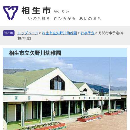
ペ
メ
ー
ニ
ジ
ュ
いのち輝き
絆ひろがる
あいのまち
の
ー
先
を
トップページ
>
相生市立矢野川幼稚園
>
行事予定
>
月間行事予定(令
現在地
頭
飛
和7年度)
で
ば
す
し
相生市立矢野川幼稚園
。
て
本
文
へ