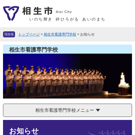
ペ
メ
ー
ニ
ジ
ュ
いのち輝き
絆ひろがる
あいのまち
の
ー
先
を
トップページ
>
相生市看護専門学校
>
お知らせ
現在地
頭
飛
で
ば
相生市看護専門学校
す
し
。
て
本
文
へ
相生市看護専門学校メニュー
本
お知らせ
文