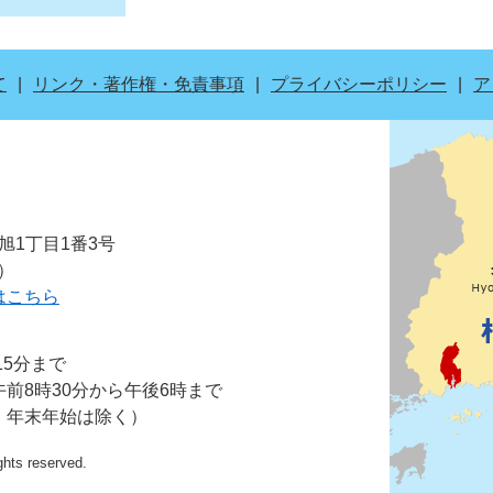
て
リンク・著作権・免責事項
プライバシーポリシー
ア
市旭1丁目1番3号
表）
はこちら
15分まで
前8時30分から午後6時まで
・年末年始は除く）
ights reserved.