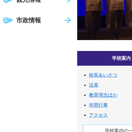
市政情報
学校案内
校長あいさつ
沿革
教育理念ほか
年間行事
アクセス
学校案内の