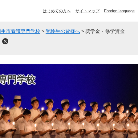
はじめての方へ
サイトマップ
Foreign language
相生市看護専門学校
>
受験生の皆様へ
>
奨学金・修学資金
金
専門学校