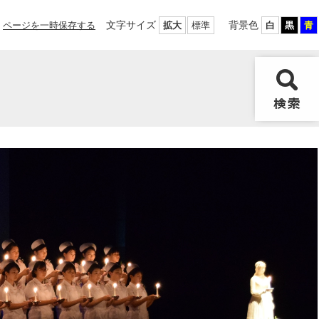
文字サイズ
背景色
ページを一時保存する
拡大
標準
白
黒
青