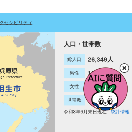
クセシビリティ
人口・世帯数
26,349人
総人口
12,780人
男性
13,569人
女性
12,887世帯
世帯数
令和8年6月末日現在
統計情報