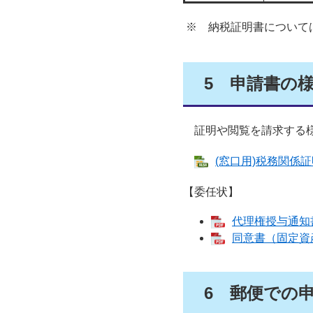
※ 納税証明書について
5
申請書の
証明や閲覧を請求する様
(窓口用)税務関係証明
【委任状】
代理権授与通知書
同意書（固定資産
6
郵便での