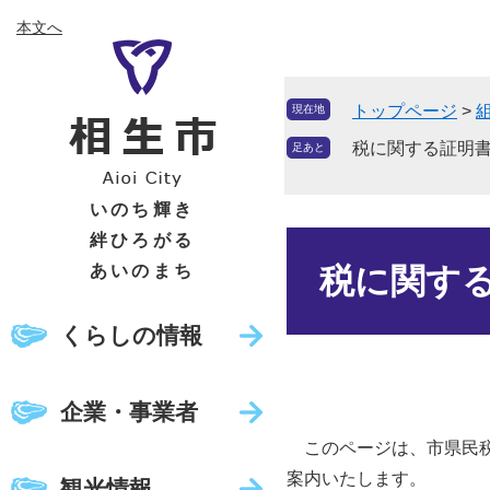
ペ
メ
本文へ
ー
ニ
ジ
ュ
の
ー
トップページ
>
現在地
先
を
頭
飛
税に関する証明
足あと
で
ば
す
し
いのち輝き
。
て
絆ひろがる
本
本
文
あいのまち
税に関す
文
へ
くらしの情報
企業・事業者
このページは、市県民税
案内いたします。
観光情報