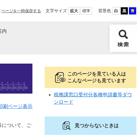
文字サイズ
背景色
ページを一時保存する
拡大
標準
白
黒
青
案内
このページを見ている人は
こんなページも見ています
税務課窓口受付分各種申請書等ダウ
ンロード
印刷ページ表示
等について、ご
見つからないときは