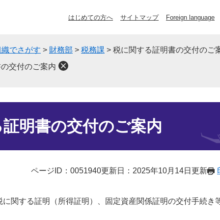
はじめての方へ
サイトマップ
Foreign language
組織でさがす
>
財務部
>
税務課
>
税に関する証明書の交付のご
書の交付のご案内
る証明書の交付のご案内
ページID：0051940
更新日：2025年10月14日更新
に関する証明（所得証明）、固定資産関係証明の交付手続き