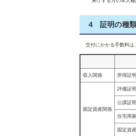
来庁する方の本人確
4
証明の種
交付にかかる手数料は
収入関係
所得証
評価証
公課証
固定資産関係
住宅用
固定資