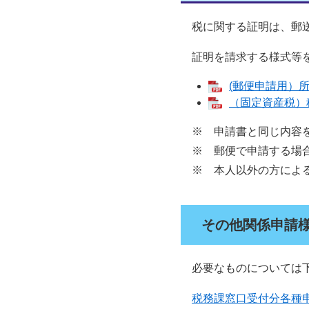
税に関する証明は、郵送
証明を請求する様式等を
(郵便申請用）所
（固定資産税）税
※ 申請書と同じ内容を
※ 郵便で申請する場合
※ 本人以外の方による
その他関係申請
必要なものについては下
税務課窓口受付分各種