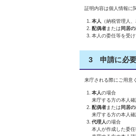
証明内容は個人情報に関
本人
（納税管理人、
配偶者
または
同居の
本人の委任等を受け
3
申請に必
来庁される際にご用意
本人
の場合
来庁する方の本人確
配偶者
または
同居の
来庁する方の本人確
代理人
の場合
本人が作成した委任