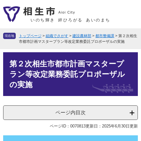
ペ
メ
ー
ニ
ジ
ュ
いのち輝き
絆ひろがる
あいのまち
の
ー
先
を
トップページ
>
組織でさがす
>
建設農林部
>
都市整備課
>
第２次相生
現在地
頭
飛
市都市計画マスタープラン等改定業務委託プロポーザルの実施
で
ば
本
す
し
第２次相生市都市計画マスタープ
文
。
て
本
ラン等改定業務委託プロポーザル
文
の実施
へ
ページ内目次
ページID：0070813
更新日：2025年6月30日更新