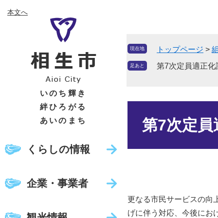
ペ
メ
本文へ
ー
ニ
ジ
ュ
の
ー
トップページ
>
現在地
先
を
頭
飛
第7次定員適正化
足あと
で
ば
す
し
いのち輝き
。
て
絆ひろがる
本
本
文
あいのまち
第7次定
文
へ
くらしの情報
企業・事業者
更なる市民サービスの向
げに伴う対応、今後にお
観光情報