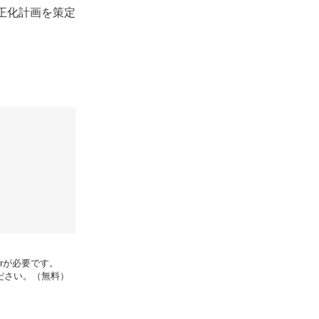
正化計画を策定
erが必要です。
ください。（無料）