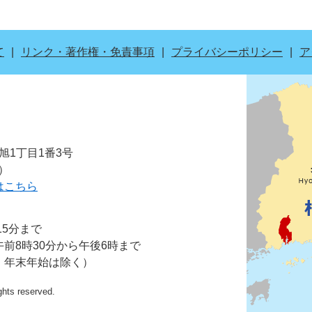
て
リンク・著作権・免責事項
プライバシーポリシー
ア
市旭1丁目1番3号
表）
はこちら
15分まで
前8時30分から午後6時まで
・年末年始は除く）
ights reserved.