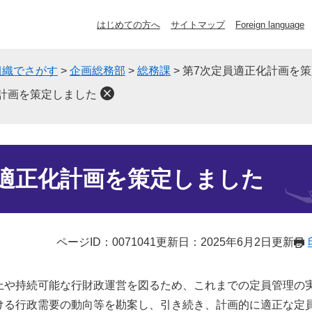
はじめての方へ
サイトマップ
Foreign language
組織でさがす
>
企画総務部
>
総務課
>
第7次定員適正化計画を
計画を策定しました
員適正化計画を策定しました
ページID：0071041
更新日：2025年6月2日更新
上や持続可能な行財政運営を図るため、これまでの定員管理の
ける行政需要の動向等を勘案し、引き続き、計画的に適正な定