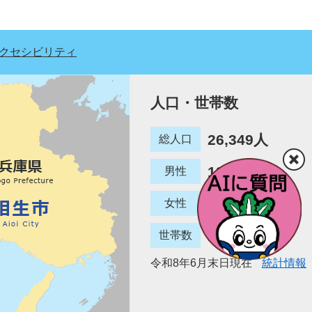
クセシビリティ
人口・世帯数
26,349人
総人口
12,780人
男性
13,569人
女性
12,887世帯
世帯数
令和8年6月末日現在
統計情報