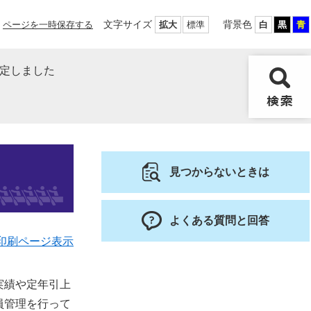
文字サイズ
背景色
ページを一時保存する
拡大
標準
白
黒
青
策定しました
見つからないときは
よくある質問と回答
印刷ページ表示
実績や定年引上
員管理を行って