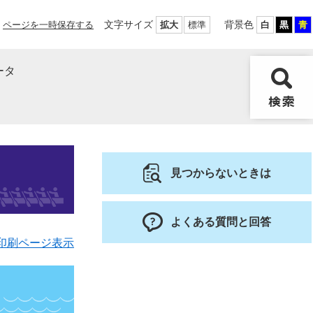
文字サイズ
背景色
ページを一時保存する
拡大
標準
白
黒
青
ータ
見つからないときは
よくある質問と回答
印刷ページ表示