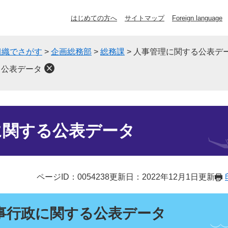
はじめての方へ
サイトマップ
Foreign language
組織でさがす
>
企画総務部
>
総務課
>
人事管理に関する公表デ
る公表データ
に関する公表データ
ページID：0054238
更新日：2022年12月1日更新
事行政に関する公表データ