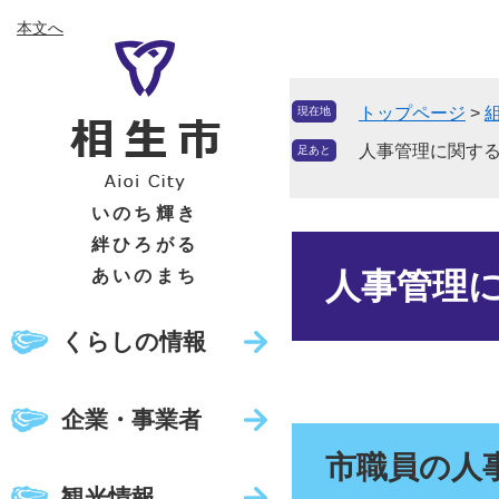
ペ
メ
本文へ
ー
ニ
ジ
ュ
の
ー
トップページ
>
現在地
先
を
頭
飛
人事管理に関す
足あと
で
ば
す
し
いのち輝き
。
て
絆ひろがる
本
本
文
あいのまち
人事管理
文
へ
くらしの情報
企業・事業者
市職員の人
観光情報