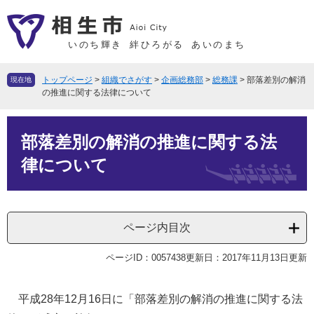
ペ
メ
ー
ニ
ジ
ュ
いのち輝き
絆ひろがる
あいのまち
の
ー
先
を
トップページ
>
組織でさがす
>
企画総務部
>
総務課
>
部落差別の解消
現在地
頭
飛
の推進に関する法律について
で
ば
本
す
し
部落差別の解消の推進に関する法
文
。
て
本
律について
文
へ
ページ内目次
ページID：0057438
更新日：2017年11月13日更新
平成28年12月16日に「部落差別の解消の推進に関する法