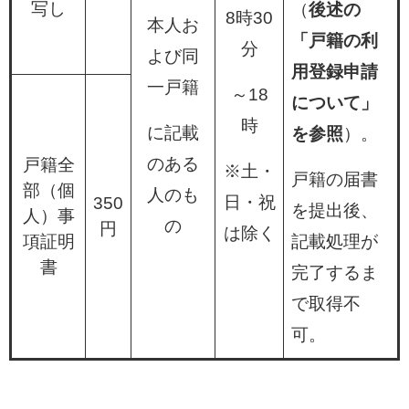
写し
（
後述の
8時30
本人お
「戸籍の利
分
よび同
用登録申請
一戸籍
～18
について」
時
に記載
を参照
）。
のある
戸籍全
※土・
戸籍の届書
部（個
人のも
日・祝
350
を提出後、
人）事
の
円
は除く
項証明
記載処理が
書
完了するま
で取得不
可。