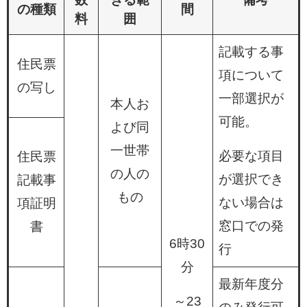
の種類
間
料
囲
記載する事
住民票
項について
の写し
一部選択が
本人お
可能。
よび同
一世帯
必要な項目
住民票
の人の
が選択でき
記載事
もの
ない場合は
項証明
窓口での発
書
6時30
行
分
最新年度分
～23