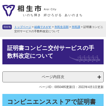
ペ
メ
ー
ニ
ジ
ュ
いのち輝き
絆ひろがる
あいのまち
の
ー
先
を
トップページ
>
組織でさがす
>
市民生活部
>
市民課
>
証明書コンビニ
現在地
頭
飛
交付サービスの手数料改定について
で
ば
本
す
し
証明書コンビニ交付サービスの手
文
。
て
本
数料改定について
文
へ
ページ内目次
ページID：0050485
更新日：2022年4月1日更新
コンビニエンスストアで証明書