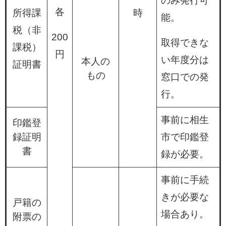
のみ発行可
各
所得課
時
能。
税（非
200
取得できな
課税）
円
い年度分は
本人の
証明書
もの
窓口での発
行。
事前に相生
印鑑登
録証明
市で印鑑登
書
録が必要。
事前に手続
きが必要な
戸籍の
場合あり。
附票の