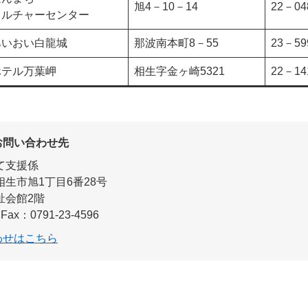
旭4－10－14
22－04
カルチャーセンター
あいおい白龍城
那波南本町8－55
23－59
ホテル万葉岬
相生字金ヶ崎5321
22－14
お問い合わせ先
て支援係
相生市旭1丁目6番28号
祉会館2階
Fax：0791-23-4596
わせはこちら