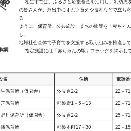
相生市では、ふるさと応援基金を活用し、乳幼児
の皆さんが、外出中にオムツ替えや授乳などで立ち
る
ように、保育所、公共施設、まちの駅等を「赤ちゃ
し、
地域社会全体で子育てを支援する取り組みを推進し
指定施設には「赤ちゃんの駅」フラッグを掲示し
設名
住所
電話番
相生保育所（仮園舎）
汐見台2-2
22－71
平芝保育所
那波野1－6－13
22－71
矢野川保育所（仮園舎）
汐見台2-2
25－71
八幡保育所
那波本町17－30
22－15