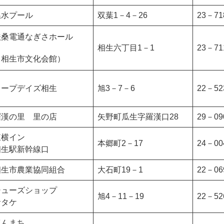
温水プール
双葉1－4－26
23－71
扶桑電通なぎさホール
相生六丁目1－1
23－71
（相生市文化会館）
コープデイズ相生
旭3－7－6
22－52
羅漢の里 里の店
矢野町瓜生字羅漢口28
29－09
東横イン
本郷町2－17
24－00
相生駅新幹線口
相生市農業協同組合
大石町19－1
22－06
シューズショップ
旭4－11－19
22－52
サタケ
ほんまち