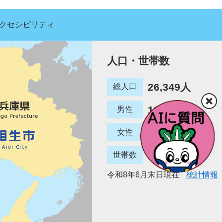
クセシビリティ
人口・世帯数
26,349人
総人口
12,780人
男性
13,569人
女性
12,887世帯
世帯数
令和8年6月末日現在
統計情報