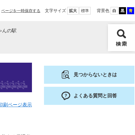
文字サイズ
背景色
ページを一時保存する
拡大
標準
白
黒
青
ゃんの駅
見つからないときは
よくある質問と回答
印刷ページ表示