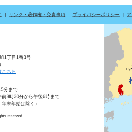
て
リンク・著作権・免責事項
プライバシーポリシー
ア
市旭1丁目1番3号
表）
はこちら
15分まで
前8時30分から午後6時まで
・年末年始は除く）
ights reserved.