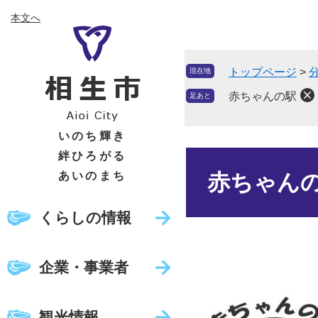
ペ
メ
本文へ
ー
ニ
ジ
ュ
の
ー
トップページ
>
現在地
先
を
頭
飛
赤ちゃんの駅
足あと
で
ば
す
し
いのち輝き
。
て
絆ひろがる
本
本
文
あいのまち
赤ちゃん
文
へ
くらしの情報
企業・事業者
観光情報