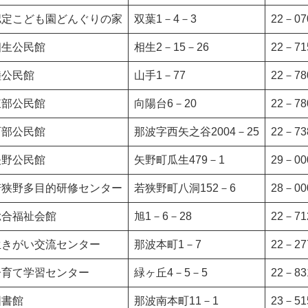
認定こども園どんぐりの家
双葉1－4－3
22－07
相生公民館
相生2－15－26
22－71
陸公民館
山手1－77
22－78
東部公民館
向陽台6－20
22－78
西部公民館
那波字西矢之谷2004－25
22－73
矢野公民館
矢野町瓜生479－1
29－00
若狭野多目的研修センター
若狭野町八洞152－6
28－00
総合福祉会館
旭1－6－28
22－71
生きがい交流センター
那波本町1－7
22－27
子育て学習センター
緑ヶ丘4－5－5
22－83
図書館
那波南本町11－1
23－51