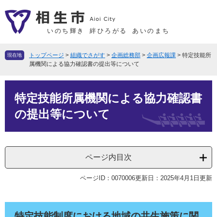
ペ
メ
ー
ニ
ジ
ュ
いのち輝き
絆ひろがる
あいのまち
の
ー
先
を
トップページ
>
組織でさがす
>
企画総務部
>
企画広報課
>
特定技能所
現在地
頭
飛
属機関による協力確認書の提出等について
で
ば
本
す
し
特定技能所属機関による協力確認書
文
。
て
本
の提出等について
文
へ
ページ内目次
ページID：0070006
更新日：2025年4月1日更新
特定技能制度における地域の共生施策に関