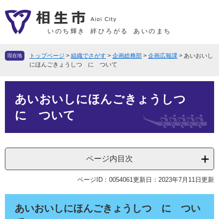
ペ
メ
ー
ニ
ジ
ュ
いのち輝き
絆ひろがる
あいのまち
の
ー
先
を
トップページ
>
組織でさがす
>
企画総務部
>
企画広報課
>
あいおいし
現在地
頭
飛
にほんごきょうしつ に ついて
で
ば
本
す
し
あいおいしにほんごきょうしつ
文
。
て
本
に ついて
文
へ
ページ内目次
ページID：0054061
更新日：2023年7月11日更新
あいおいしにほんごきょうしつ に つい