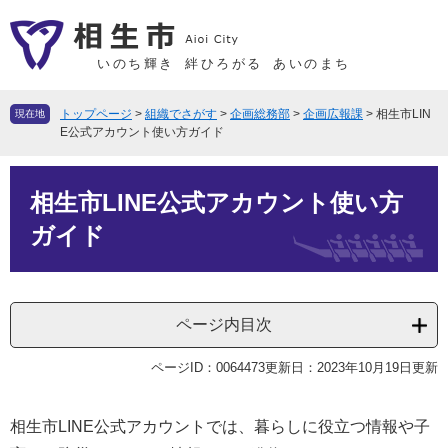
ペ
メ
ー
ニ
ジ
ュ
いのち輝き
絆ひろがる
あいのまち
の
ー
先
を
トップページ
>
組織でさがす
>
企画総務部
>
企画広報課
>
相生市LIN
現在地
頭
飛
E公式アカウント使い方ガイド
で
ば
本
す
し
相生市LINE公式アカウント使い方
文
。
て
本
ガイド
文
へ
ページ内目次
ページID：0064473
更新日：2023年10月19日更新
相生市LINE公式アカウントでは、暮らしに役立つ情報や子