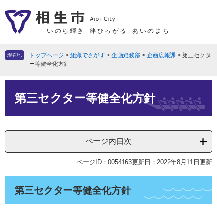
ペ
メ
ー
ニ
ジ
ュ
いのち輝き
絆ひろがる
あいのまち
の
ー
先
を
トップページ
>
組織でさがす
>
企画総務部
>
企画広報課
>
第三セクタ
現在地
頭
飛
ー等健全化方針
で
ば
本
す
し
第三セクター等健全化方針
文
。
て
本
文
へ
ページ内目次
ページID：0054163
更新日：2022年8月11日更新
第三セクター等健全化方針