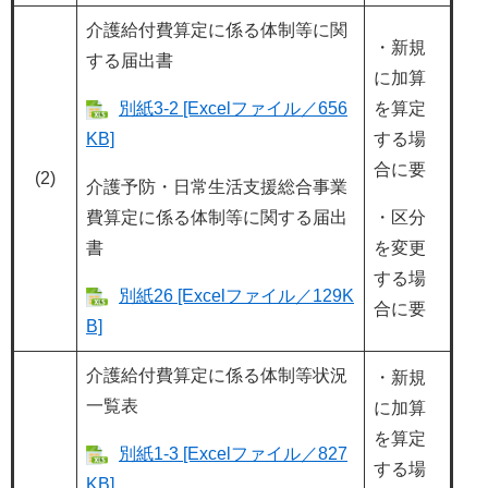
介護給付費算定に係る体制等に関
・新規
する届出書
に加算
別紙3-2 [Excelファイル／656
を算定
KB]
する場
合に要
(2)
介護予防・日常生活支援総合事業
費算定に係る体制等に関する届出
・区分
書
を変更
する場
別紙26 [Excelファイル／129K
合に要
B]
介護給付費算定に係る体制等状況
・新規
一覧表
に加算
を算定
別紙1-3 [Excelファイル／827
する場
KB]