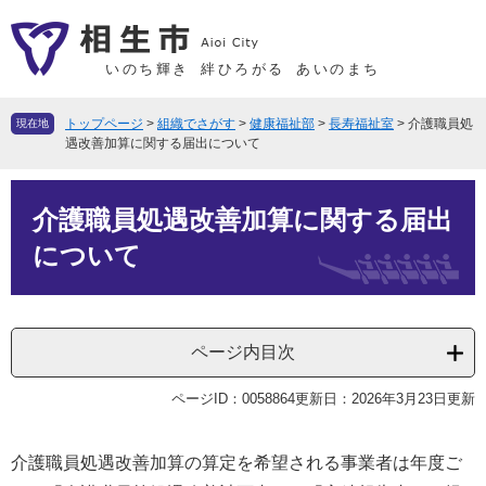
ペ
メ
ー
ニ
ジ
ュ
いのち輝き
絆ひろがる
あいのまち
の
ー
先
を
トップページ
>
組織でさがす
>
健康福祉部
>
長寿福祉室
>
介護職員処
現在地
頭
飛
遇改善加算に関する届出について
で
ば
本
す
し
介護職員処遇改善加算に関する届出
文
。
て
本
について
文
へ
ページ内目次
ページID：0058864
更新日：2026年3月23日更新
介護職員処遇改善加算の算定を希望される事業者は年度ご