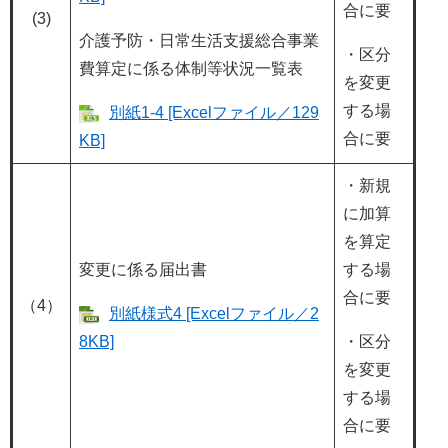
合に要
(3)
介護予防・日常生活支援総合事業
・区分
費算定に係る体制等状況一覧表
を変更
する場
別紙1-4 [Excelファイル／129
合に要
KB]
・新規
に加算
を算定
変更に係る届出書
する場
合に要
（4）
別紙様式4 [Excelファイル／2
8KB]
・区分
を変更
する場
合に要