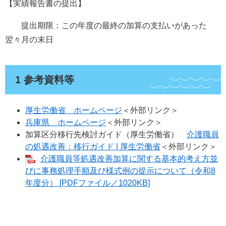
【実績報告書の提出】
提出期限：この年度の最終の加算の支払いがあった
翌々月の末日
1 参考資料等
厚生労働省 ホームページ
＜外部リンク＞
兵庫県 ホームページ
＜外部リンク＞
加算区分移行先検討ガイド（厚生労働省）
介護職員
の処遇改善：移行ガイド | 厚生労働省
＜外部リンク＞
介護職員等処遇改善加算に関する基本的考え方並
びに事務処理手順及び様式例の提示について（令和8
年度分） [PDFファイル／1020KB]