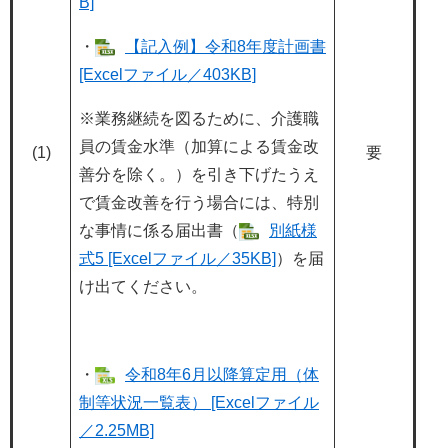
B]
・
【記入例】令和8年度計画書
[Excelファイル／403KB]
※業務継続を図るために、介護職
員の賃金水準（加算による賃金改
(1)
要
善分を除く。）を引き下げたうえ
で賃金改善を行う場合には、特別
な事情に係る届出書（
別紙様
式5 [Excelファイル／35KB]
）を届
け出てください。
・
令和8年6月以降算定用（体
制等状況一覧表） [Excelファイル
／2.25MB]