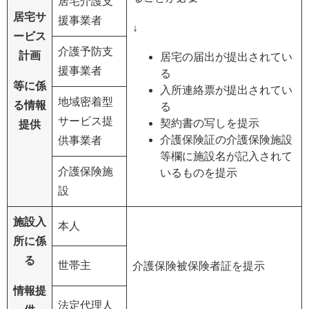
居宅介護支
居宅サ
援事業者
↓
ービス
介護予防支
計画
居宅の届出が提出されてい
援事業者
る
等に係
入所連絡票が提出されてい
地域密着型
る情報
る
サービス提
契約書の写しを提示
提供
介護保険証の介護保険施設
供事業者
等欄に施設名が記入されて
介護保険施
いるものを提示
設
施設入
本人
所に係
る
世帯主
介護保険被保険者証を提示
情報提
法定代理人