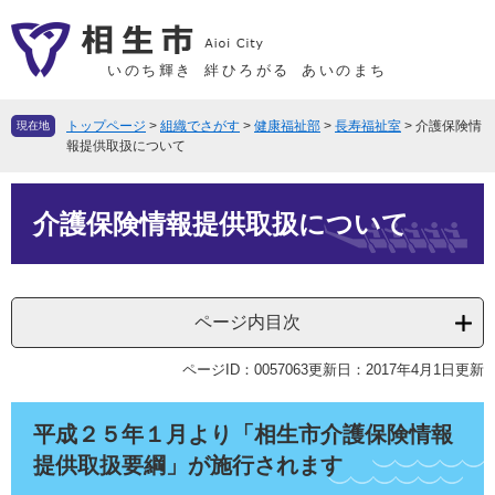
ペ
メ
ー
ニ
ジ
ュ
いのち輝き
絆ひろがる
あいのまち
の
ー
先
を
トップページ
>
組織でさがす
>
健康福祉部
>
長寿福祉室
>
介護保険情
現在地
頭
飛
報提供取扱について
で
ば
本
す
し
介護保険情報提供取扱について
文
。
て
本
文
へ
ページ内目次
ページID：0057063
更新日：2017年4月1日更新
平成２５年１月より「相生市介護保険情報
提供取扱要綱」が施行されます