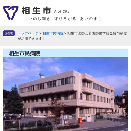
ペ
メ
ー
ニ
ジ
ュ
いのち輝き
絆ひろがる
あいのまち
の
ー
先
を
トップページ
>
相生市民病院
>
相生市医師会看護師修学資金貸与制度
現在地
頭
飛
が活用できます！
で
ば
す
し
相生市民病院
。
て
本
文
へ