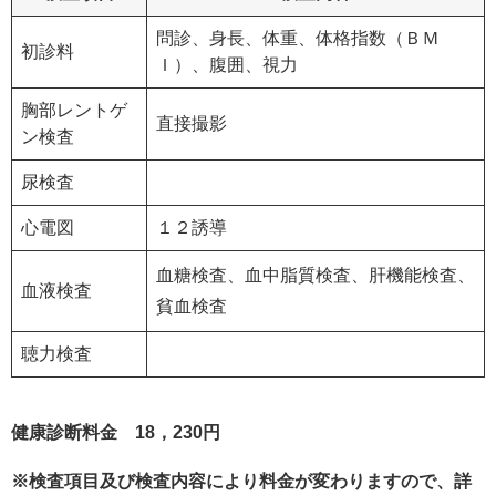
問診、身長、体重、体格指数（ＢＭ
初診料
Ｉ）、腹囲、視力
胸部レントゲ
直接撮影
ン検査
尿検査
心電図
１２誘導
血糖検査、血中脂質検査、肝機能検査、
血液検査
貧血検査
聴力検査
健康診断料金 18，230円
※検査項目及び検査内容により料金が変わりますので、
詳