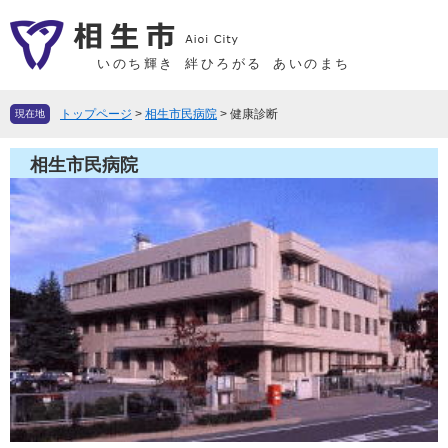
ペ
メ
ー
ニ
ジ
ュ
いのち輝き
絆ひろがる
あいのまち
の
ー
先
を
トップページ
>
相生市民病院
>
健康診断
現在地
頭
飛
で
ば
相生市民病院
す
し
。
て
本
文
へ