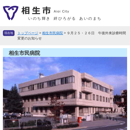
ペ
メ
ー
ニ
ジ
ュ
いのち輝き
絆ひろがる
あいのまち
の
ー
先
を
トップページ
>
相生市民病院
>
９月２５・２６日 午後外来診療時間
現在地
頭
飛
変更のお知らせ
で
ば
す
し
相生市民病院
。
て
本
文
へ