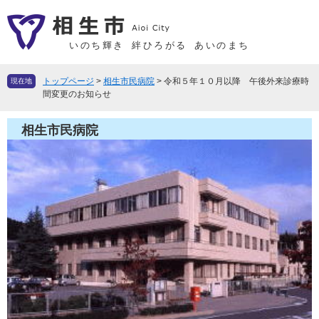
ペ
メ
ー
ニ
ジ
ュ
いのち輝き
絆ひろがる
あいのまち
の
ー
先
を
トップページ
>
相生市民病院
>
令和５年１０月以降 午後外来診療時
現在地
頭
飛
間変更のお知らせ
で
ば
す
し
相生市民病院
。
て
本
文
へ