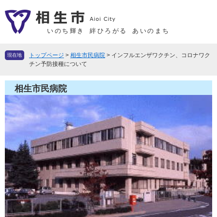
ペ
メ
ー
ニ
ジ
ュ
いのち輝き
絆ひろがる
あいのまち
の
ー
先
を
トップページ
>
相生市民病院
>
インフルエンザワクチン、コロナワク
現在地
頭
飛
チン予防接種について
で
ば
す
し
相生市民病院
。
て
本
文
へ