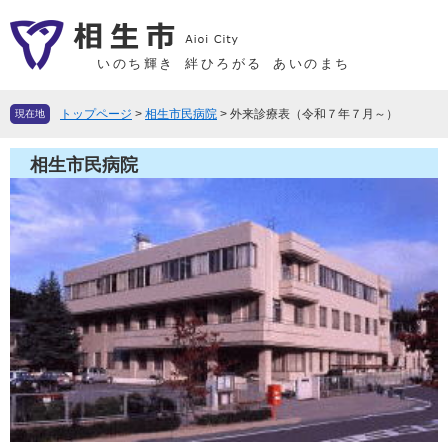
ペ
メ
ー
ニ
ジ
ュ
いのち輝き
絆ひろがる
あいのまち
の
ー
先
を
トップページ
>
相生市民病院
>
外来診療表（令和７年７月～）
現在地
頭
飛
で
ば
相生市民病院
す
し
。
て
本
文
へ