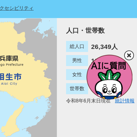
クセシビリティ
人口・世帯数
26,349人
総人口
12,780人
男性
13,569人
女性
12,887世帯
世帯数
令和8年6月末日現在
統計情報