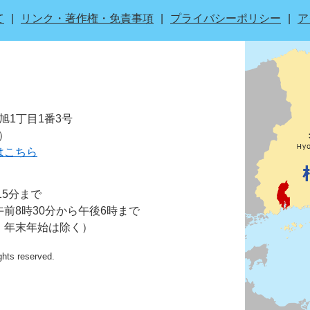
て
リンク・著作権・免責事項
プライバシーポリシー
ア
市旭1丁目1番3号
表）
はこちら
15分まで
前8時30分から午後6時まで
・年末年始は除く）
ights reserved.