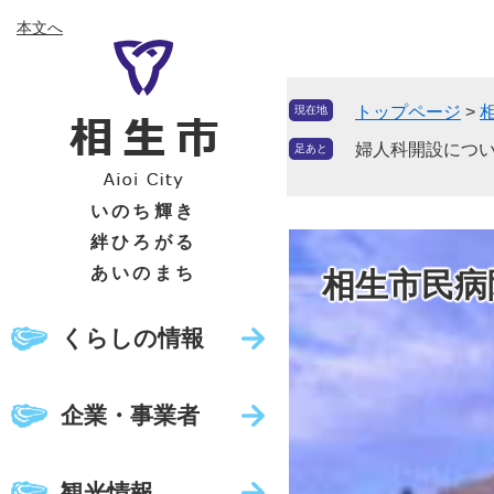
ペ
メ
本文へ
ー
ニ
ジ
ュ
の
ー
トップページ
>
現在地
先
を
頭
飛
婦人科開設につ
足あと
で
ば
す
し
いのち輝き
。
て
絆ひろがる
本
あいのまち
相生市民病
文
へ
くらしの情報
企業・事業者
観光情報