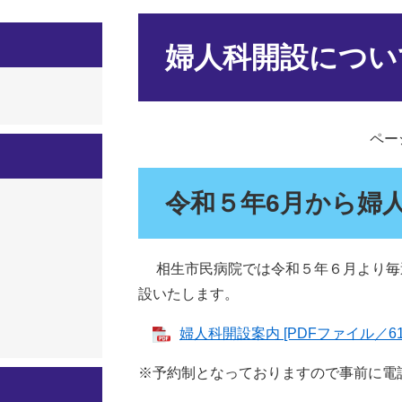
本
文
婦人科開設につい
ページ
令和５年6月から婦
相生市民病院では令和５年６月より毎
設いたします。
婦人科開設案内 [PDFファイル／61
※予約制となっておりますので事前に電