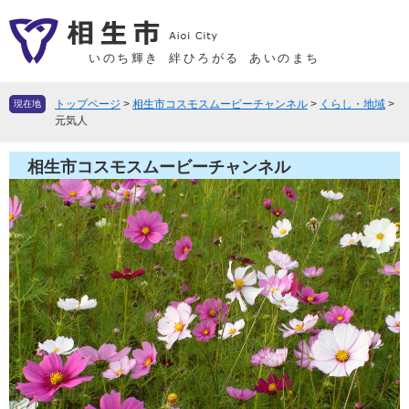
ペ
メ
ー
ニ
ジ
ュ
いのち輝き
絆ひろがる
あいのまち
の
ー
先
を
トップページ
>
相生市コスモスムービーチャンネル
>
くらし・地域
>
現在地
頭
飛
元気人
で
ば
す
し
相生市コスモスムービーチャンネル
。
て
本
文
へ