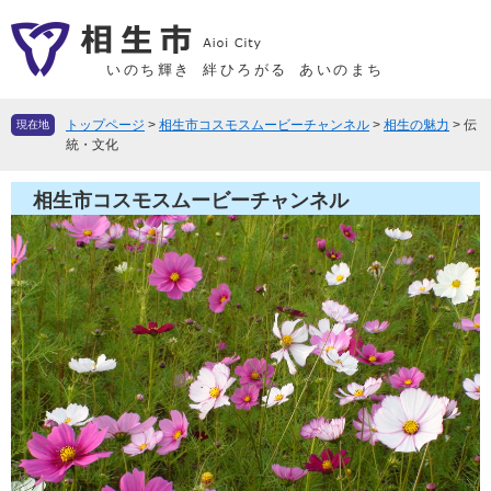
ペ
メ
ー
ニ
ジ
ュ
いのち輝き
絆ひろがる
あいのまち
の
ー
先
を
トップページ
>
相生市コスモスムービーチャンネル
>
相生の魅力
>
伝
現在地
頭
飛
統・文化
で
ば
す
し
相生市コスモスムービーチャンネル
。
て
本
文
へ