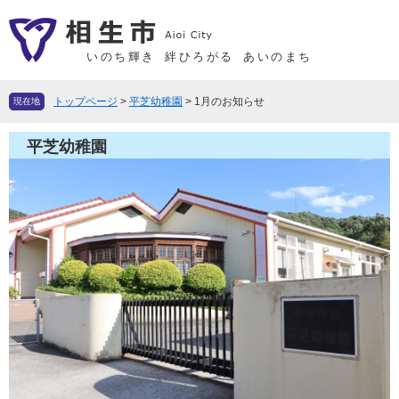
ペ
メ
ー
ニ
ジ
ュ
いのち輝き
絆ひろがる
あいのまち
の
ー
先
を
トップページ
>
平芝幼稚園
>
1月のお知らせ
現在地
頭
飛
で
ば
平芝幼稚園
す
し
。
て
本
文
へ