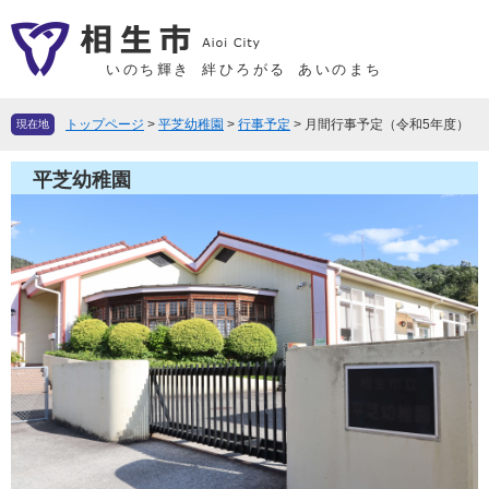
ペ
メ
ー
ニ
ジ
ュ
いのち輝き
絆ひろがる
あいのまち
の
ー
先
を
トップページ
>
平芝幼稚園
>
行事予定
>
月間行事予定（令和5年度）
現在地
頭
飛
で
ば
平芝幼稚園
す
し
。
て
本
文
へ