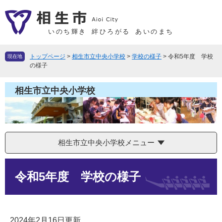
ペ
メ
ー
ニ
ジ
ュ
いのち輝き
絆ひろがる
あいのまち
の
ー
先
を
トップページ
>
相生市立中央小学校
>
学校の様子
>
令和5年度 学校
現在地
頭
飛
の様子
で
ば
す
し
相生市立中央小学校
。
て
本
文
へ
相生市立中央小学校メニュー
本
令和5年度 学校の様子
文
2024年2月16日更新