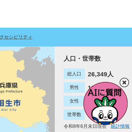
クセシビリティ
人口・世帯数
26,349人
総人口
12,780人
男性
13,569人
女性
12,887世帯
世帯数
令和8年6月末日現在
統計情報