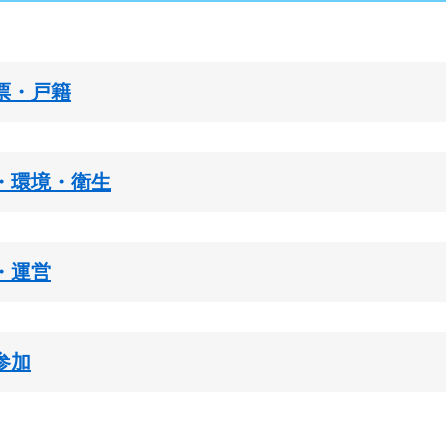
票・戸籍
・環境・衛生
・運営
参加