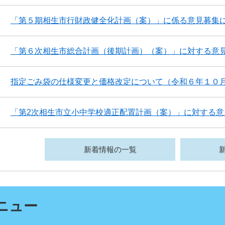
「第５期相生市行財政健全化計画（案）」に係る意見募集
「第６次相生市総合計画（後期計画）（案）」に対する意
指定ごみ袋の仕様変更と価格改定について（令和６年１０
「第2次相生市立小中学校適正配置計画（案）」に対する意
新着情報の一覧
ニュー