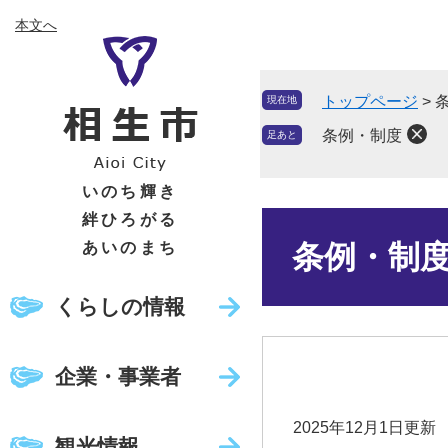
ペ
メ
本文へ
ー
ニ
ジ
ュ
の
ー
トップページ
>
現在地
先
を
頭
飛
条例・制度
足あと
で
ば
す
し
いのち輝き
。
て
絆ひろがる
本
本
文
あいのまち
条例・制
文
へ
くらしの情報
企業・事業者
2025年12月1日更新
観光情報