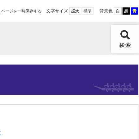
文字サイズ
背景色
ページを一時保存する
拡大
標準
白
黒
青
て