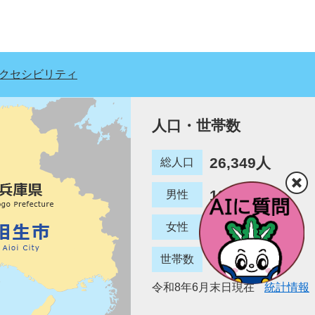
クセシビリティ
人口・世帯数
26,349人
総人口
12,780人
男性
13,569人
女性
12,887世帯
世帯数
令和8年6月末日現在
統計情報