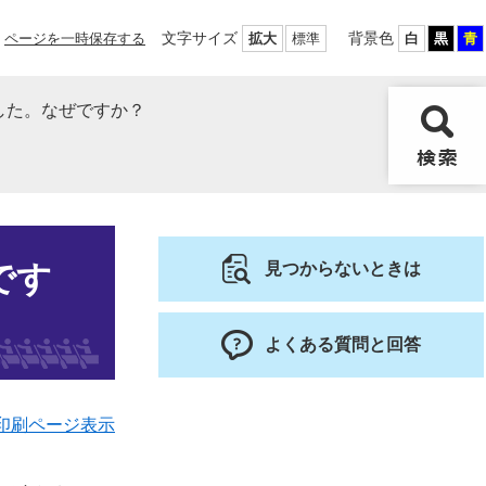
文字サイズ
背景色
ページを一時保存する
拡大
標準
白
黒
青
した。なぜですか？
です
見つからないときは
よくある質問と回答
印刷ページ表示