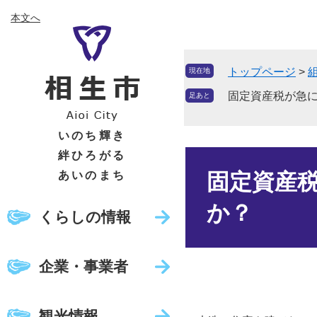
ペ
メ
本文へ
ー
ニ
ジ
ュ
の
ー
トップページ
>
現在地
先
を
頭
飛
固定資産税が急
足あと
で
ば
す
し
いのち輝き
。
て
絆ひろがる
本
本
文
あいのまち
固定資産
文
へ
か？
くらしの情報
企業・事業者
観光情報