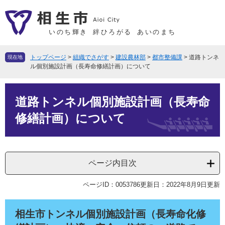
ペ
メ
ー
ニ
ジ
ュ
いのち輝き
絆ひろがる
あいのまち
の
ー
先
を
トップページ
>
組織でさがす
>
建設農林部
>
都市整備課
>
道路トンネ
現在地
頭
飛
ル個別施設計画（長寿命修繕計画）について
で
ば
本
す
し
道路トンネル個別施設計画（長寿命
文
。
て
本
修繕計画）について
文
へ
ページ内目次
ページID：0053786
更新日：2022年8月9日更新
相生市トンネル個別施設計画（長寿命化修