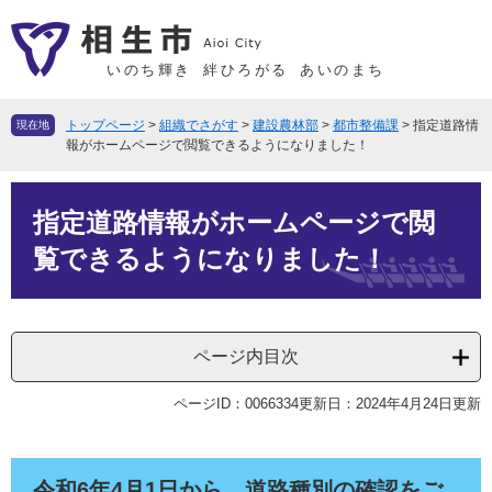
ペ
メ
ー
ニ
ジ
ュ
いのち輝き
絆ひろがる
あいのまち
の
ー
先
を
トップページ
>
組織でさがす
>
建設農林部
>
都市整備課
>
指定道路情
現在地
頭
飛
報がホームページで閲覧できるようになりました！
で
ば
本
す
し
指定道路情報がホームページで閲
文
。
て
本
覧できるようになりました！
文
へ
ページ内目次
ページID：0066334
更新日：2024年4月24日更新
令和6年4月1日から、道路種別の確認をご