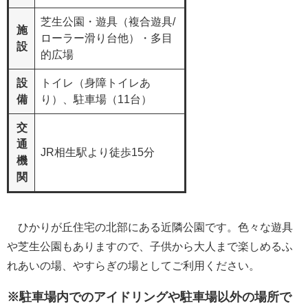
芝生公園・遊具（複合遊具/
施
ローラー滑り台他）・多目
設
的広場
設
トイレ（身障トイレあ
備
り）、駐車場（11台）
交
通
JR相生駅より徒歩15分
機
関
ひかりが丘住宅の北部にある近隣公園です。色々な遊具
や芝生公園もありますので、子供から大人まで楽しめるふ
れあいの場、やすらぎの場としてご利用ください。
※駐車場内でのアイドリングや駐車場以外の場所で