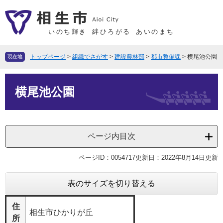
ペ
メ
ー
ニ
ジ
ュ
いのち輝き
絆ひろがる
あいのまち
の
ー
先
を
トップページ
>
組織でさがす
>
建設農林部
>
都市整備課
>
横尾池公園
現在地
頭
飛
で
ば
本
す
し
横尾池公園
文
。
て
本
文
ページ内目次
へ
ページID：0054717
更新日：2022年8月14日更新
表のサイズを切り替える
住
相生市ひかりが丘
所