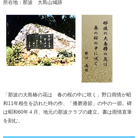
所在地：那波 大島山城跡
「那波の大島椿の花は 春の桜の中に咲く」野口雨情が昭
和11年相生を訪れた時の作、「播磨港節」の中の一節。碑
は昭和60年４月、地元の那波クラブの建立。書は雨情直筆
を刻む。