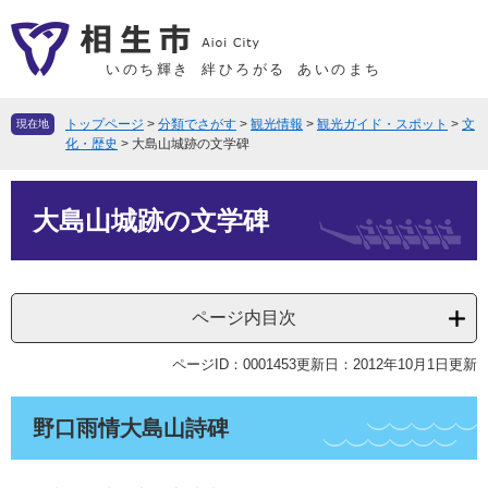
ペ
メ
ー
ニ
ジ
ュ
いのち輝き
絆ひろがる
あいのまち
の
ー
先
を
トップページ
>
分類でさがす
>
観光情報
>
観光ガイド・スポット
>
文
現在地
頭
飛
化・歴史
>
大島山城跡の文学碑
で
ば
本
す
し
大島山城跡の文学碑
文
。
て
本
文
へ
ページ内目次
ページID：0001453
更新日：2012年10月1日更新
野口雨情大島山詩碑