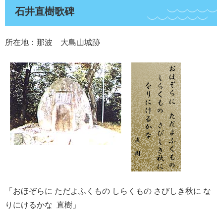
石井直樹歌碑
所在地：那波 大島山城跡
「おほぞらに ただよふくもの しらくもの さびしき秋に な
りにけるかな 直樹」