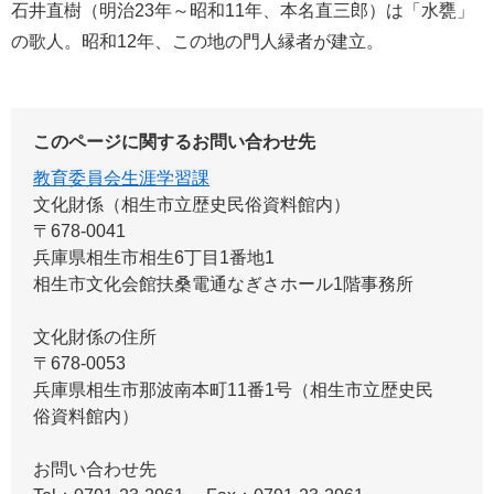
石井直樹（明治23年～昭和11年、本名直三郎）は「水甕」
の歌人。昭和12年、この地の門人縁者が建立。
このページに関するお問い合わせ先
教育委員会生涯学習課
文化財係（相生市立歴史民俗資料館内）
〒678-0041
兵庫県相生市相生6丁目1番地1
相生市文化会館扶桑電通なぎさホール1階事務所
文化財係の住所
〒678-0053
兵庫県相生市那波南本町11番1号（相生市立歴史民
俗資料館内）
お問い合わせ先