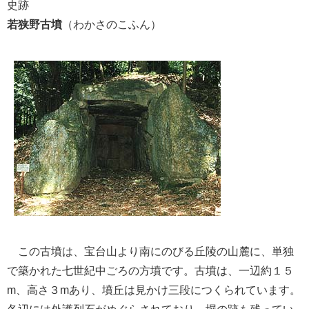
史跡
若狭野古墳
（わかさのこふん）
この古墳は、宝台山より南にのびる丘陵の山麓に、単独
で築かれた七世紀中ごろの方墳です。古墳は、一辺約１５
m、高さ３mあり、墳丘は見かけ三段につくられています。