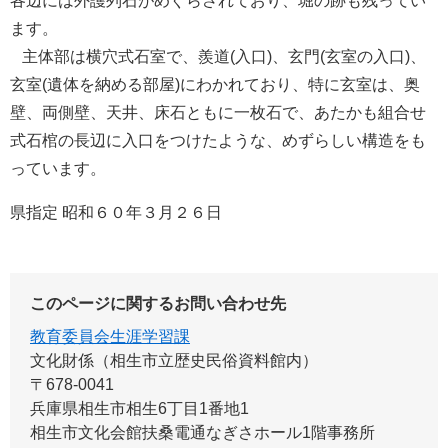
各辺には外護列石がめぐらされており、堀の跡も残ってい
ます。
主体部は横穴式石室で、羨道(入口)、玄門(玄室の入口)、
玄室(遺体を納める部屋)にわかれており、特に玄室は、奥
壁、両側壁、天井、床石ともに一枚石で、あたかも組合せ
式石棺の長辺に入口をつけたような、めずらしい構造をも
っています。
県指定 昭和６０年３月２６日
このページに関するお問い合わせ先
教育委員会生涯学習課
文化財係（相生市立歴史民俗資料館内）
〒678-0041
兵庫県相生市相生6丁目1番地1
相生市文化会館扶桑電通なぎさホール1階事務所