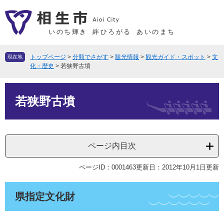
ペ
メ
ー
ニ
ジ
ュ
いのち輝き
絆ひろがる
あいのまち
の
ー
先
を
トップページ
>
分類でさがす
>
観光情報
>
観光ガイド・スポット
>
文
現在地
頭
飛
化・歴史
>
若狭野古墳
で
ば
本
す
し
若狭野古墳
文
。
て
本
文
へ
ページ内目次
ページID：0001463
更新日：2012年10月1日更新
県指定文化財